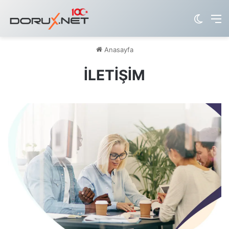
Dış gö
M
Anasayfa
İLETİŞİM