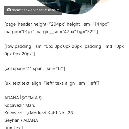
dorux.net web tasarım iletişim
[page_header height=”204px” height__sm=”144px”
margin=”91px” margin__sm=”47px” bg=”722″]
[row padding__sm=”0px 0px 0px 26px” padding__md=”0px
0px 0px 20px”]
[col span=”4″ span__sm=”12″]
[ux_text text_align=”left” text_align__sm=”left”]
ADANA İŞGEM A.Ş.
Kocavezir Mah.
Kocavezir İş Merkezi Kat:1 No : 23
Seyhan / ADANA
[/ux_text]