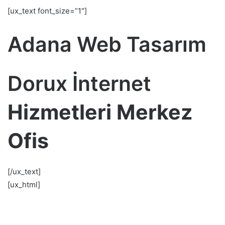
[ux_text font_size=”1″]
Adana Web Tasarım
Dorux İnternet
Hizmetleri Merkez
Ofis
[/ux_text]
[ux_html]