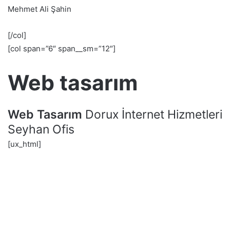
Mehmet Ali Şahin
[/col]
[col span=”6″ span__sm=”12″]
Web tasarım
Web Tasarım
Dorux İnternet Hizmetleri
Seyhan Ofis
[ux_html]