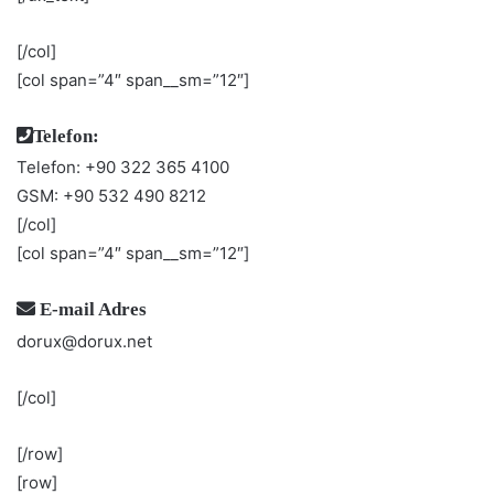
[/col]
[col span=”4″ span__sm=”12″]
Telefon:
Telefon: +90 322 365 4100
GSM: +90 532 490 8212
[/col]
[col span=”4″ span__sm=”12″]
E-mail Adres
dorux@dorux.net
[/col]
[/row]
[row]