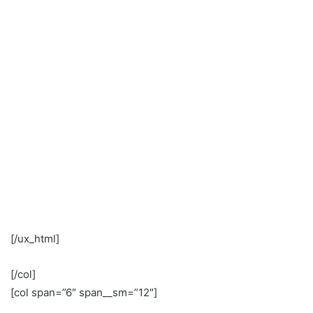
[/ux_html]
[/col]
[col span=”6″ span__sm=”12″]